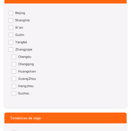
Beijing
Shanghái
Xi'an
Guilin
Yangtsé
Zhangjiajie
Chengdu
Chongqing
Huangshan
GuangZhou
Hangzhou
Suzhou
Temáticas de viaje