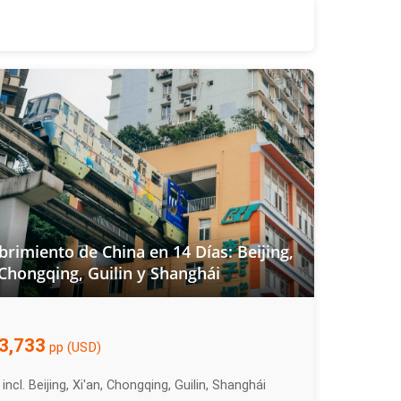
rimiento de China en 14 Días: Beijing,
 Chongqing, Guilin y Shanghái
3,733
pp (USD)
incl. Beijing, Xi'an, Chongqing, Guilin, Shanghái