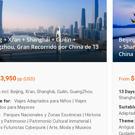
g + Xi'an + Shanghái + Guilin +
Beijin
zhou, Gran Recorrido por China de 13
+ Shan
China
3,950
$
pp (USD)
From
s
incl. Beijing, Xi'an, Shanghái, Guilin, GuangZhou
13 Days
Shanghá
e for:
Viajes Adaptados para Niños | Viajes
Suitabl
dos para Mayores
Adaptad
:
Parques Nacionales y Zonas Escénicas | Historia
Theme:
 y Patrimonio | Patrimonio Cultural Inmaterial |
Antigua 
s Futuristas Cyberpunk | Arte, Moda y Museos
Ciudades