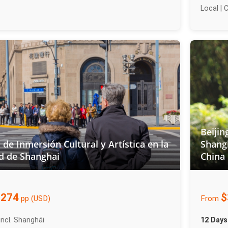
Local | 
Beijin
 de Inmersión Cultural y Artística en la
Shangh
d de Shanghai
China
$274
$
pp (USD)
From
incl. Shanghái
12 Days