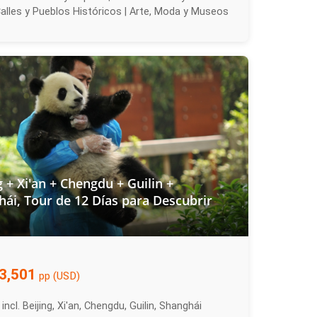
Calles y Pueblos Históricos | Arte, Moda y Museos
g + Xi'an + Chengdu + Guilin +
ái, Tour de 12 Días para Descubrir
3,501
pp (USD)
incl. Beijing, Xi'an, Chengdu, Guilin, Shanghái