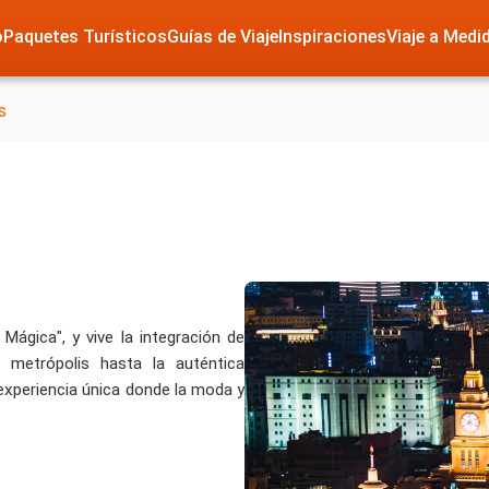
o
Paquetes Turísticos
Guías de Viaje
Inspiraciones
Viaje a Medi
s
Mágica", y vive la integración de
 metrópolis hasta la auténtica
experiencia única donde la moda y