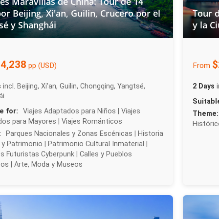
es Maravillas de China: Tour de 14
or Beijing, Xi'an, Guilin, Crucero por el
Tour d
sé y Shanghái
y la C
4,238
$
pp (USD)
From
s
incl. Beijing, Xi'an, Guilin, Chongqing, Yangtsé,
2 Days
ái
Suitabl
e for:
Viajes Adaptados para Niños | Viajes
Theme:
os para Mayores | Viajes Románticos
Históri
:
Parques Nacionales y Zonas Escénicas | Historia
 y Patrimonio | Patrimonio Cultural Inmaterial |
s Futuristas Cyberpunk | Calles y Pueblos
cos | Arte, Moda y Museos