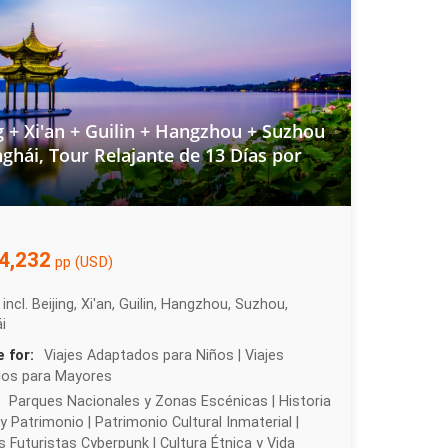
g + Xi'an + Guilin + Hangzhou + Suzhou
ghái, Tour Relajante de 13 Días por
4,232
pp (USD)
incl. Beijing, Xi'an, Guilin, Hangzhou, Suzhou,
i
e for:
Viajes Adaptados para Niños | Viajes
os para Mayores
Parques Nacionales y Zonas Escénicas | Historia
y Patrimonio | Patrimonio Cultural Inmaterial |
 Futuristas Cyberpunk | Cultura Étnica y Vida