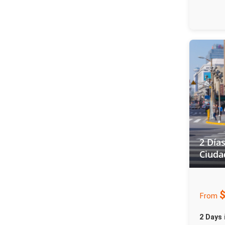
2 Días
Ciuda
From
2 Days