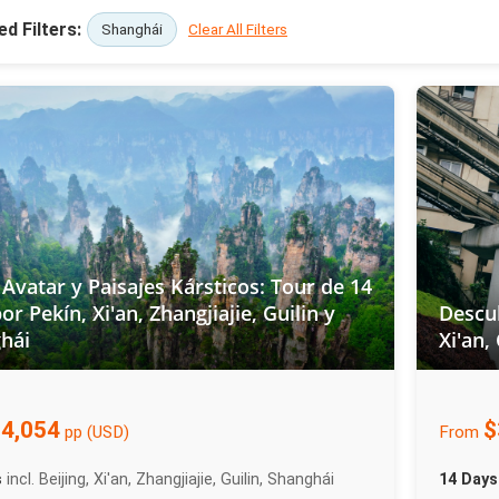
ed Filters:
Shanghái
Clear All Filters
 Avatar y Paisajes Kársticos: Tour de 14
or Pekín, Xi'an, Zhangjiajie, Guilin y
Descub
hái
Xi'an,
4,054
$
pp (USD)
From
s
incl. Beijing, Xi'an, Zhangjiajie, Guilin, Shanghái
14 Days