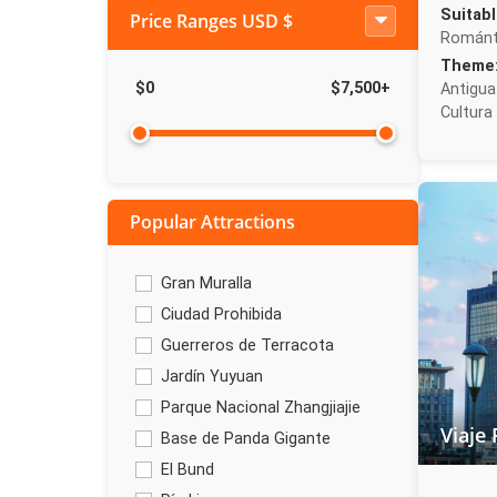
Suitabl
Price Ranges
USD $
Románt
Theme
$
0
$
7,500
+
Antigua
Cultura
Popular Attractions
Gran Muralla
Ciudad Prohibida
Guerreros de Terracota
Jardín Yuyuan
Parque Nacional Zhangjiajie
Viaje 
Base de Panda Gigante
El Bund