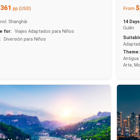
$361
$
pp (USD)
From
incl. Shanghái
14 Days
Guilin
e for:
Viajes Adaptados para Niños
Suitabl
:
Diversión para Niños
Adaptad
Theme:
Antigua 
Arte, M