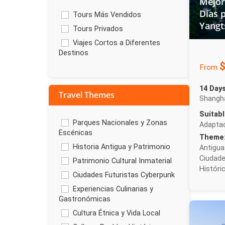
Mejor
Días p
Tours Más Vendidos
Yangt
Tours Privados
Viajes Cortos a Diferentes
Destinos
$
From
14 Day
Travel Themes
Shangh
Suitabl
Parques Nacionales y Zonas
Adaptad
Escénicas
Theme
Historia Antigua y Patrimonio
Antigua
Ciudade
Patrimonio Cultural Inmaterial
Históri
Ciudades Futuristas Cyberpunk
Experiencias Culinarias y
Gastronómicas
Cultura Étnica y Vida Local