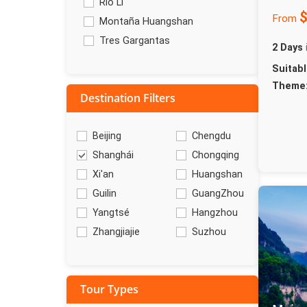
Río Li
From
Montaña Huangshan
Tres Gargantas
2 Days
Suitabl
Theme
Destination Filters
Beijing
Chengdu
Shanghái
Chongqing
Xi'an
Huangshan
Guilin
GuangZhou
Yangtsé
Hangzhou
Zhangjiajie
Suzhou
Tour Types