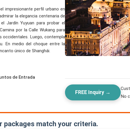
el impresionante perfil urbano en
admirar la elegancia centenaria de
a el Jardín Yuyuan para probar el
 Camina por la Calle Wukang para
sas occidentales. Luego, contempla
pu. En medio del choque entre la
 encanto único de Shanghái.
untos de Entrada
Cust
FREE Inquiry →
No c
r packages match your criteria.