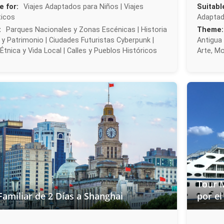
e for:
Viajes Adaptados para Niños | Viajes
Suitabl
icos
Adaptad
:
Parques Nacionales y Zonas Escénicas | Historia
Theme:
 y Patrimonio | Ciudades Futuristas Cyberpunk |
Antigua 
 Étnica y Vida Local | Calles y Pueblos Históricos
Arte, M
Tour M
Familiar de 2 Días a Shanghai
por el