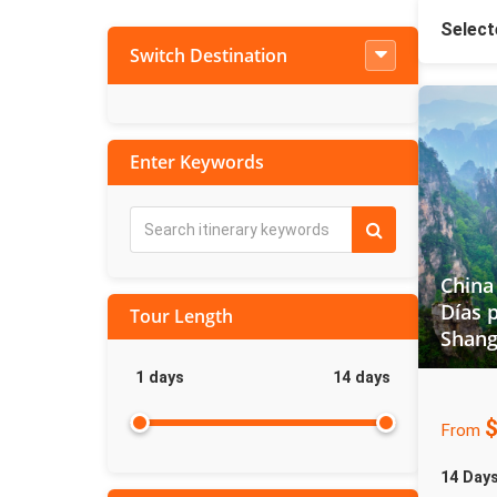
Select
Switch Destination
Enter Keywords
China
Días p
Tour Length
Shang
1
days
14
days
$
From
14 Day