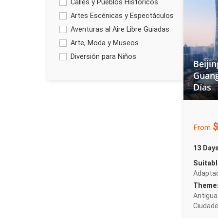
Calles y Pueblos Históricos
Artes Escénicas y Espectáculos
Aventuras al Aire Libre Guiadas
Arte, Moda y Museos
Diversión para Niños
Beijin
Guang
Días
$
From
13 Day
Suitabl
Adapta
Theme
Antigua
Ciudade