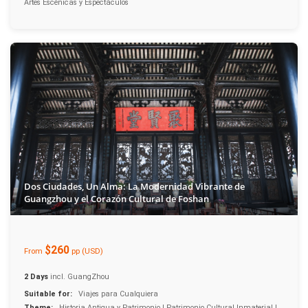
Artes Escénicas y Espectáculos
Dos Ciudades, Un Alma: La Modernidad Vibrante de
Guangzhou y el Corazón Cultural de Foshan
$260
From
pp (USD)
2 Days
incl. GuangZhou
Suitable for:
Viajes para Cualquiera
Theme:
Historia Antigua y Patrimonio | Patrimonio Cultural Inmaterial |