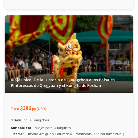
Viaje Épico: De la Historia de Guangzhou a los Paisajes
Pintorescos de Qingyuan y el Kung fu de Foshan
$396
From
pp (USD)
3 Days
incl. GuangZhou
Suitable for:
Viajes para Cualquiera
Theme:
Historia Antigua y Patrimonio | Patrimonio Cultural Inmaterial |