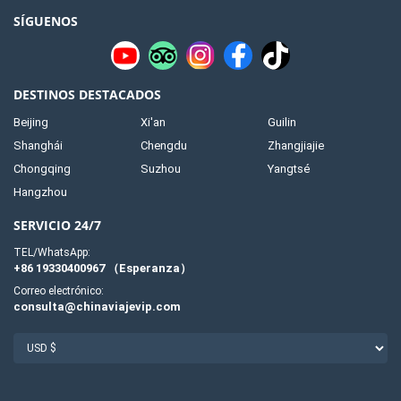
SÍGUENOS
DESTINOS DESTACADOS
Beijing
Xi'an
Guilin
Shanghái
Chengdu
Zhangjiajie
Chongqing
Suzhou
Yangtsé
Hangzhou
SERVICIO 24/7
TEL/WhatsApp:
+86 19330400967 （Esperanza）
Correo electrónico:
consulta@chinaviajevip.com