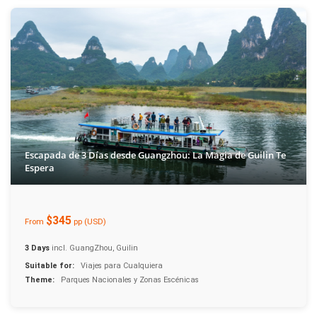
Escapada de 3 Días desde Guangzhou: La Magia de Guilin Te
Espera
$345
From
pp (USD)
3 Days
incl. GuangZhou, Guilin
Suitable for:
Viajes para Cualquiera
Theme:
Parques Nacionales y Zonas Escénicas