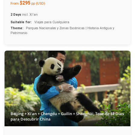
$295
From
pp (USD)
2 Days
incl. Xi'an
Suitable for:
Viajes para Cualquiera
Theme:
Parques Nacionales y Zonas Escénicas | Historia Antigua y
Patrimonio
Beijing + Xi'an + Chengdu + Guilin + Shanghái, Tour de 12 Días
para Descubrir China