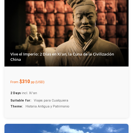
Vive el Imperio: 2 Días en Xi'an, la Cuna de la Civilización
China
$310
From
pp (USD)
2 Days
incl. Xi'an
Suitable for:
Viajes para Cualquiera
Theme:
Historia Antigua y Patrimonio