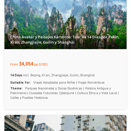
China Avatar y Paisajes Kársticos: Tour de 14 Días por Pekín,
Xi'an, Zhangjiajie, Guilin y Shanghái
$4,054
From
pp (USD)
14 Days
incl. Beijing, Xi'an, Zhangjiajie, Guilin, Shanghái
Suitable for:
Viajes Adaptados para Niños | Viajes Románticos
Theme:
Parques Nacionales y Zonas Escénicas | Historia Antigua y
Patrimonio | Ciudades Futuristas Cyberpunk | Cultura Étnica y Vida Local |
Calles y Pueblos Históricos