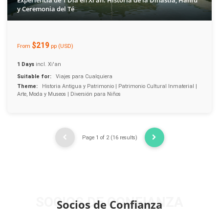
Experiencia de 1 Día en Xi'an: Historia de la Dinastía, Hanfu
y Ceremonia del Té
$219
From
pp (USD)
1 Days
incl. Xi'an
Suitable for:
Viajes para Cualquiera
Theme:
Historia Antigua y Patrimonio | Patrimonio Cultural Inmaterial |
Arte, Moda y Museos | Diversión para Niños
Page 1 of 2 (16 results)
SOCIOS DE CONFIANZA
Socios de Confianza