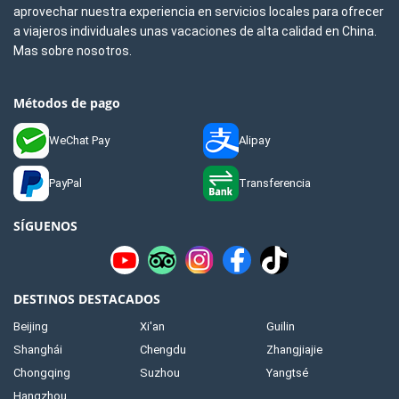
aprovechar nuestra experiencia en servicios locales para ofrecer
a viajeros individuales unas vacaciones de alta calidad en China.
Mas sobre nosotros.
Métodos de pago
WeChat Pay
Alipay
PayPal
Transferencia
SÍGUENOS
DESTINOS DESTACADOS
Beijing
Xi'an
Guilin
Shanghái
Chengdu
Zhangjiajie
Chongqing
Suzhou
Yangtsé
Hangzhou