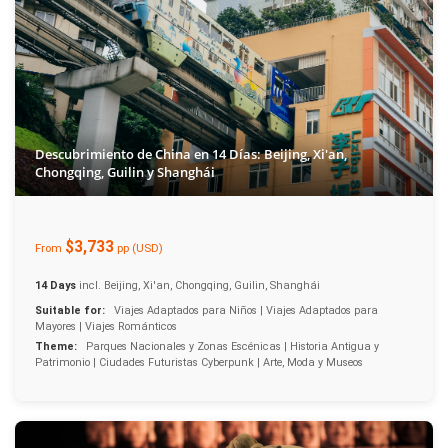
Descubrimiento de China en 14 Días: Beijing, Xi'an,
Chongqing, Guilin y Shanghái
$3,733
From
pp (USD)
14 Days
incl. Beijing, Xi'an, Chongqing, Guilin, Shanghái
Suitable for:
Viajes Adaptados para Niños | Viajes Adaptados para
Mayores | Viajes Románticos
Theme:
Parques Nacionales y Zonas Escénicas | Historia Antigua y
Patrimonio | Ciudades Futuristas Cyberpunk | Arte, Moda y Museos