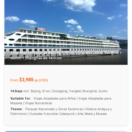
Tour Maravilloso de Beijing + Xi'an + Crucero por el Yangtsé +
Guilin + Shanghái de 14 Días
$3,985
From
pp (USD)
14 Days
incl. Beijing, Xi'an, Chongqing, Yangtsé, Shanghái, Guilin
Suitable for:
Viajes Adaptados para Niños | Viajes Adaptados para
Mayores | Viajes Románticos
Theme:
Parques Nacionales y Zonas Escénicas | Historia Antigua y
Patrimonio | Ciudades Futuristas Cyberpunk | Arte, Moda y Museos