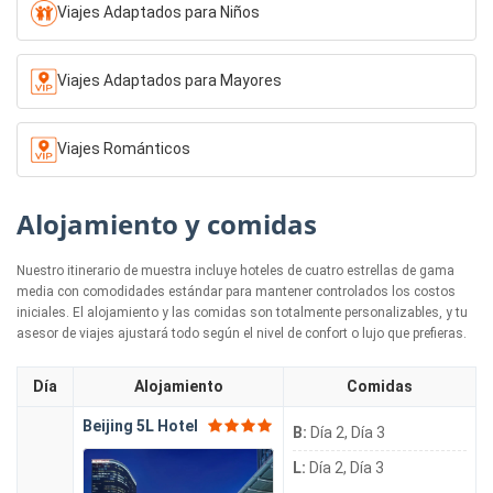
Viajes Adaptados para Niños
9
Guilin
Viajes Adaptados para Mayores
10
Yangtsé
11
Yangtsé
Viajes Románticos
12
Shanghái
Alojamiento y comidas
13
Jardín Yuyuan, Torre de Shanghai, El Bund,
Shanghái
Calle Nanjing
Nuestro itinerario de muestra incluye hoteles de cuatro estrellas de gama
14
Shanghái
media con comodidades estándar para mantener controlados los costos
iniciales. El alojamiento y las comidas son totalmente personalizables, y tu
asesor de viajes ajustará todo según el nivel de confort o lujo que prefieras.
Día
Alojamiento
Comidas
Beijing 5L Hotel
B:
Día 2, Día 3
L:
Día 2, Día 3