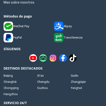
Mas sobre nosotros.
Métodos de pago
WeChat Pay
Alipay
PayPal
Transferencia
SÍGUENOS
DESTINOS DESTACADOS
Beijing
Xi'an
Guilin
Shanghái
Chengdu
Zhangjiajie
Chongqing
Suzhou
Yangtsé
Hangzhou
SERVICIO 24/7