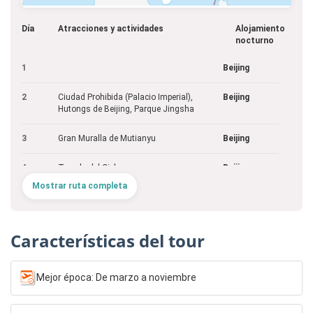
Día
Atracciones y actividades
Alojamiento
nocturno
1
Beijing
2
Ciudad Prohibida (Palacio Imperial),
Beijing
Hutongs de Beijing, Parque Jingsha
3
Gran Muralla de Mutianyu
Beijing
4
Templo del Cielo
Beijing
Mostrar ruta completa
5
Guerreros de Terracota, Gran Pagoda del
Xi'an
Ganso Salvaje, Muralla Antigua de Xi'an
Características del tour
6
Pequeña Pagoda del Ganso Salvaje
Xi'an
7
Terrazas de Longji
Guilin
Mejor época: De marzo a noviembre
8
Calle Oeste de Yangshuo, Crucero por el
Guilin
Río Li, Crucero de 4 Estrellas por el Río Li