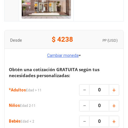
$
4238
Desde
PP (
USD
)
Cambiar moneda
Obtén una cotización GRATUITA según tus
necesidades personalizadas:
−
+
*
Adultos
Edad > 11
−
+
Niños
Edad 2-11
−
+
Bebés
Edad < 2