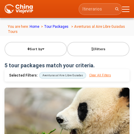
You are here:
Home
>
Tour Packages
> Aventuras al Aire Libre Guiadas
Tours
Sort by
Filters
5 tour packages match your criteria.
Selected Filters:
Clear All Filters
Aventuras al Aire Libre Guiadas