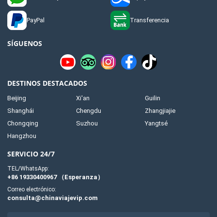
PayPal
Transferencia
SÍGUENOS
DESTINOS DESTACADOS
Beijing
Xi'an
Guilin
Shanghái
Chengdu
Zhangjiajie
Chongqing
Suzhou
Yangtsé
Hangzhou
SERVICIO 24/7
TEL/WhatsApp:
+86 19330400967 （Esperanza）
Correo electrónico:
consulta@chinaviajevip.com