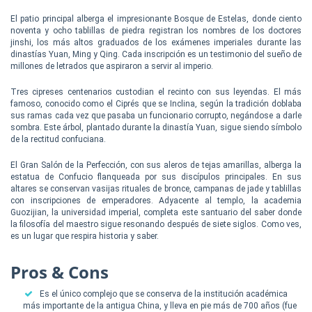
El patio principal alberga el impresionante Bosque de Estelas, donde ciento
noventa y ocho tablillas de piedra registran los nombres de los doctores
jinshi, los más altos graduados de los exámenes imperiales durante las
dinastías Yuan, Ming y Qing. Cada inscripción es un testimonio del sueño de
millones de letrados que aspiraron a servir al imperio.
Tres cipreses centenarios custodian el recinto con sus leyendas. El más
famoso, conocido como el Ciprés que se Inclina, según la tradición doblaba
sus ramas cada vez que pasaba un funcionario corrupto, negándose a darle
sombra. Este árbol, plantado durante la dinastía Yuan, sigue siendo símbolo
de la rectitud confuciana.
El Gran Salón de la Perfección, con sus aleros de tejas amarillas, alberga la
estatua de Confucio flanqueada por sus discípulos principales. En sus
altares se conservan vasijas rituales de bronce, campanas de jade y tablillas
con inscripciones de emperadores. Adyacente al templo, la academia
Guozijian, la universidad imperial, completa este santuario del saber donde
la filosofía del maestro sigue resonando después de siete siglos. Como ves,
es un lugar que respira historia y saber.
Pros & Cons
Es el único complejo que se conserva de la institución académica
más importante de la antigua China, y lleva en pie más de 700 años (fue