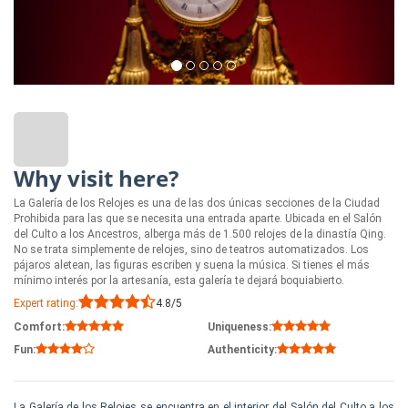
Why visit here?
La Galería de los Relojes es una de las dos únicas secciones de la Ciudad
Prohibida para las que se necesita una entrada aparte. Ubicada en el Salón
del Culto a los Ancestros, alberga más de 1.500 relojes de la dinastía Qing.
No se trata simplemente de relojes, sino de teatros automatizados. Los
pájaros aletean, las figuras escriben y suena la música. Si tienes el más
mínimo interés por la artesanía, esta galería te dejará boquiabierto.
Expert rating:
4.8/5
Comfort:
Uniqueness:
Fun:
Authenticity:
La Galería de los Relojes se encuentra en el interior del Salón del Culto a los