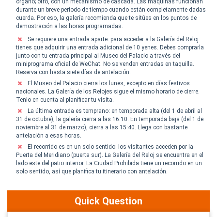
órgano; otro, con un mecanismo de cascada. Las máquinas funcionan
durante un breve periodo de tiempo cuando están completamente dadas
cuerda. Por eso, la galería recomienda que te sitúes en los puntos de
demostración a las horas programadas.
Se requiere una entrada aparte: para acceder a la Galería del Reloj
tienes que adquirir una entrada adicional de 10 yenes. Debes comprarla
junto con tu entrada principal al Museo del Palacio a través del
miniprograma oficial de WeChat. No se venden entradas en taquilla.
Reserva con hasta siete días de antelación.
El Museo del Palacio cierra los lunes, excepto en días festivos
nacionales. La Galería de los Relojes sigue el mismo horario de cierre.
Tenlo en cuenta al planificar tu visita.
La última entrada es temprano: en temporada alta (del 1 de abril al
31 de octubre), la galería cierra a las 16:10. En temporada baja (del 1 de
noviembre al 31 de marzo), cierra a las 15:40. Llega con bastante
antelación a esas horas.
El recorrido es en un solo sentido: los visitantes acceden por la
Puerta del Meridiano (puerta sur). La Galería del Reloj se encuentra en el
lado este del patio interior. La Ciudad Prohibida tiene un recorrido en un
solo sentido, así que planifica tu itinerario con antelación.
Quick Question