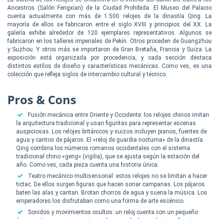
Ancestros (Salón Fengxian) de la Ciudad Prohibida. El Museo del Palacio
cuenta actualmente con más de 1.500 relojes de la dinastía Qing. La
mayoría de ellos se fabricaron entre el siglo XVIII y principios del XX. La
galería exhibe alrededor de 120 ejemplares representativos. Algunos se
fabricaron en los talleres imperiales de Pekín. Otros proceden de Guangzhou
y Suzhou. Y otros más se importaron de Gran Bretaña, Francia y Suiza. La
exposición está organizada por procedencia, y cada sección destaca
distintos estilos de diseño y características mecánicas. Como ves, es una
colección que refleja siglos de intercambio cultural y técnico.
Pros & Cons
Fusión mecánica entre Oriente y Occidente: los relojes chinos imitan
la arquitectura tradicional y usan figuritas para representar escenas
auspiciosas. Los relojes británicos y suizos incluyen pianos, fuentes de
agua y cantos de pájaros. El «reloj de guardia nocturna» de la dinastía
Qing combina los números romanos occidentales con el sistema
tradicional chino «geng» (vigilia), que se ajusta según la estación del
año. Como ves, cada pieza cuenta una historia única.
Teatro mecánico multisensorial: estos relojes no se limitan a hacer
tictac. De ellos surgen figuras que hacen sonar campanas. Los pájaros
baten las alas y cantan. Brotan chorros de agua y suena la música. Los
emperadores los disfrutaban como una forma de arte escénico.
Sonidos y movimientos ocultos: un reloj cuenta con un pequeño